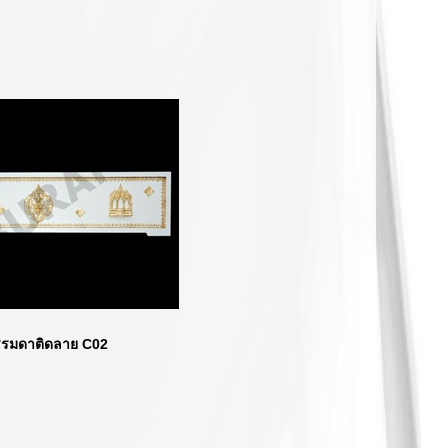
ิดลาย C02