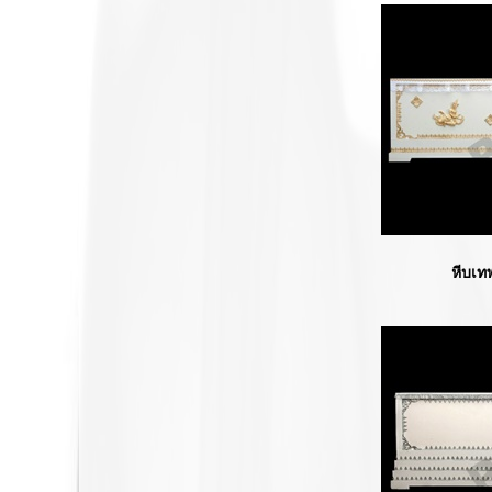
หีบเทพนมฐา