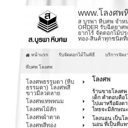
www.โลงศพห
ส บูรพา หีบศพ จำหน
ORDER รับฉีดยาศพ ร
ยากไร้ จัดดอกไม้ปร
ทอง-สินค้าทุกชนิดที
หน้าแรก
รับจัดดอกไม้ในพิธี
บริการจัด
หีบศพ โลงศพ
โลงศพ
โลงศพธรรมดา (หีบ
ธรรมดา) โลงศพสี
ร้านขายโลงศพ
ขาวมีลวดลาย
เด็ก คำตอบคือโลง
โลงศพเทพพนม
ไปเผาหรือฝังตา
โลงศพไม้สัก
ไทยจะมีลักษณะไม
โลงศพผ้าตาด
โลงนอน เป็นโล
นอน ที่เป็นที
โลงศพสีทอง