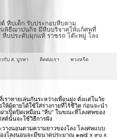
ต์ หีบเด็ก รับประกอบหีบตาม
ิธีฌาปนกิจ มีหีบบริจาคให้แก้ศพที่
 หีบประดับมุกแท้ ราชรถ โต๊ะหมู่ โลง
่ยวกับ ส. บูรพา
ติดต่อเรา
พวงหรีด
่เราทายเล่นกันระหว่างเพื่อนฝูง ตั่งแต่ในวัย
อให้ผู้ตายได้ใช้ใส่ร่างกายที่ไร้ชีวิต ก่อนจะนำ
ณะฝาเปิดปิดเหมือน "หีบ" ในขณะที่โลงศพของ
ต์นั้นจะใช้วิธีการฝัง
รจุศพจะวางนอนตามความยาวของโลง โลงศพแบบ
วยไม้ของโลงนอนจะมีขนาดประมาณ ๑๗๕
x
๙๐
x