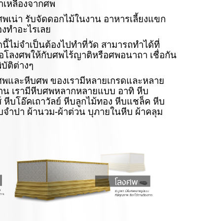
้ำเหลืองจากศพ
ศพเน่า รับจัดดอกไม้ในงาน อาหารเลี้ยงแขก
้องทำอะไรเลย
ไม่จำเป็นต้องไปทำที่วัด สามารถทำได้ที่
ซื้อโลงศพให้กับศพไร้ญาติหรือศพอนาถา เชื่อกัน
บัติต่างๆ
ศพและหีบศพ ของเรามีหลายเกรดและหลาย
ฐาน เรามีหีบศพหลากหลายแบบ อาทิ หีบ
หีบโอ๊คเถาวัลย์ หีบลูกไม้ทอง หีบแชล็ค หีบ
ีบจำปา ผ้านวม-ผ้าต่วน บุภายในหีบ ผ้าคลุม