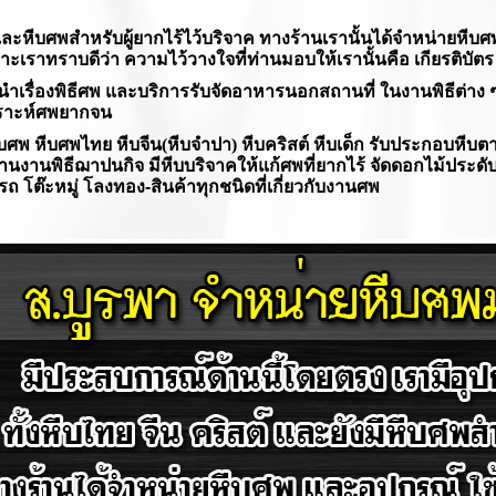
ะหีบศพสำหรับผู้ยากไร้ไว้บริจาค ทางร้านเรานั้นได้จำหน่ายหีบ
ะเราทราบดีว่า ความไว้วางใจที่ท่านมอบให้เรานั้นคือ เกียรติบัตร
ำเรื่องพิธีศพ และบริการรับจัดอาหารนอกสถานที่ ในงานพิธีต่าง ๆ บ
คราะห์ศพยากจน
ศพ หีบศพไทย หีบจีน(หีบจำปา) หีบคริสต์ หีบเด็ก รับประกอบหีบต
านงานพิธีฌาปนกิจ มีหีบบริจาคให้แก้ศพที่ยากไร้ จัดดอกไม้ประดับ
ถ โต๊ะหมู่ โลงทอง-สินค้าทุกชนิดที่เกี่ยวกับงานศพ