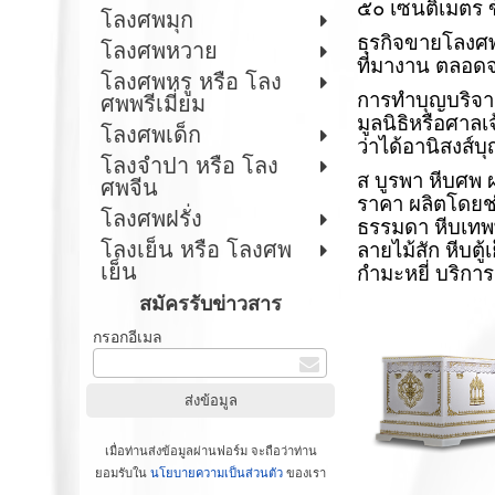
๕๐ เซนติเมตร ข
โลงศพมุก
ธุรกิจขาย
โลงศ
โลงศพหวาย
ที่มางาน ตลอดจ
โลงศพหรู หรือ โลง
การทำบุญบริจาค
ศพพรีเมี่ยม
มูลนิธิหรือศาลเ
โลงศพเด็ก
ว่าได้อานิสงส์บ
โลงจำปา หรือ โลง
ส บูรพา หีบศพ
ศพจีน
ราคา ผลิตโดยช
โลงศพฝรั่ง
ธรรมดา หีบเทพพน
โลงเย็น หรือ โลงศพ
ลายไม้สัก หีบตู
เย็น
กำมะหยี่ บริกา
สมัครรับข่าวสาร
กรอกอีเมล
เมื่อท่านส่งข้อมูลผ่านฟอร์ม จะถือว่าท่าน
ยอมรับใน
นโยบายความเป็นส่วนตัว
ของเรา