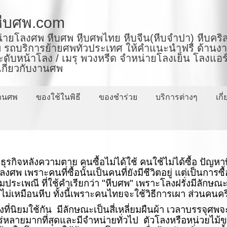
ีบศพ.com
่ายโลงศพ หีบศพ หีบศพไทย หีบจีน(หีบจำปา) หีบคริส
ถบริการย้ายศพทั่วประเทศ ให้คำแนะนำฟรี ด้านงานพ
ะดับหน้าโลง / เมรุ พวงหรีด จำหน่ายโลงเย็น โลงแอร์
่เกี่ยวกับงานศพ
งานศพ
ของใช้ในพิธี
ของชำร่วย
บริการต่างๆ
เกี
ธุรกิจหลังความตาย คนซื้อไม่ได้ใช้ คนใช้ไม่ได้ซื้อ ปัญหาที
ศพ เพราะคนที่ซื้อนั้นเป็นคนที่ยังมีชีวิตอยู่ แต่เป็นการซื้
มประเพณี ที่ใช้คำเรียกว่า "หีบศพ" เพราะโลงฝรั่งมีลักษ
่เหมือนหีบ ทั้งนี้เพราะคนไทยจะใช้วิธีการเผา ส่วนคนคริส
งที่นิยมใช้กัน มีลักษณะเป็นสี่เหลี่ยมผืนผ้า เวลาบร
่แพร่หลายมากที่สุดและมีจำหน่ายทั่วไป ตัวโลงหรือหน่