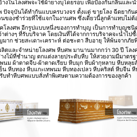
้างในโลงศพจะใช้ผ้ายางบุโดยรอบ เพื่อป้องกันกลิ่นและน
พ
ปัจจุบันได้ทำกันแบบครบวงจร ตั้งแต่ ขายโลง ฉีดยากัน
นของชำร่วยที่ใช้แจกในงานศพ ซึ่งเดี๋ยวนี้ลูกค้าแทบไม่ต
โลงศพ อีกรูปแบบหนึ่งของการทำบุญ เป็นการทำบุญชนิดนี้
จ้าต่างๆ ที่รับบริจาค โดยเงินที่ได้จากการบริจาคจะนำไป
ุญมาก ช่วยสะเดาะเคราะห์ ต่อชะตา สืบอายุ ให้พ้นจากภัยพิ
 ผลิตและจำหน่ายโลงศพ
หีบศพ
มานานมากกว่า
30
ปี โลง
่างไม้ที่ชำนาญ ตกแต่งลายประดับหีบ ให้สวยงามมีมาตร
ม ผ้าตาดจีบ-ผ้าตาดเรียบ หีบมุก หีบผ้ากุหลาบ หีบหลุยส์ 
้เย็น หีบทอง หีบแกะเทพนม หีบทองเปลว หีบคริสต์ หีบจีน ห
รรับทำหีบศพแบบสั่งทำพิเศษตามความต้องการของลูกค้า