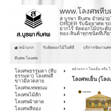
www.โลงศพหีบ
ส บูรพา หีบศพ จำหน่าย
ORDER รับฉีดยาศพ รถบร
ยากไร้ จัดดอกไม้ประดับ
ทอง-สินค้าทุกชนิดที่เกี
หน้าแรก
รับจัดดอกไม้ในพิธี
บริการจัดงานศ
หีบศพ โลงศพ
หน้าแรก
>
โลงเย็น หรือ 
โลงศพธรรมดา (หีบ
ธรรมดา) โลงศพสี
โลงศพเย็น (โลงเ
ขาวมีลวดลาย
โลงศพเทพพนม
โลงศพไม้สัก
โลงศพผ้าตาด
โลงศพสีทอง