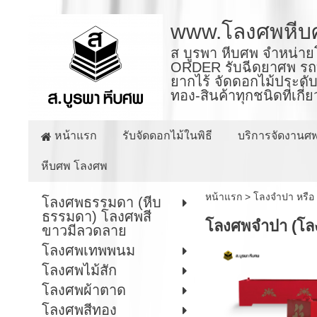
www.โลงศพหีบ
ส บูรพา หีบศพ จำหน่าย
ORDER รับฉีดยาศพ รถบร
ยากไร้ จัดดอกไม้ประดับ
ทอง-สินค้าทุกชนิดที่เกี
หน้าแรก
รับจัดดอกไม้ในพิธี
บริการจัดงานศ
หีบศพ โลงศพ
หน้าแรก
>
โลงจำปา หรือ
โลงศพธรรมดา (หีบ
ธรรมดา) โลงศพสี
โลงศพจำปา (โลงจี
ขาวมีลวดลาย
โลงศพเทพพนม
โลงศพไม้สัก
โลงศพผ้าตาด
โลงศพสีทอง