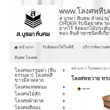
www.โลงศพหีบ
ส บูรพา หีบศพ จำหน่าย
ORDER รับฉีดยาศพ รถบร
ยากไร้ จัดดอกไม้ประดับ
ทอง-สินค้าทุกชนิดที่เกี
หน้าแรก
รับจัดดอกไม้ในพิธี
บริการจัดงานศ
หีบศพ โลงศพ
หน้าแรก
>
โลงศพหวาย
โลงศพธรรมดา (หีบ
ธรรมดา) โลงศพสี
โลงศพหวาย ทรง
ขาวมีลวดลาย
โลงศพเทพพนม
โลงศพไม้สัก
โลงศพผ้าตาด
โลงศพสีทอง