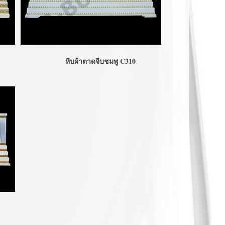
หีบผ้าตาดจีบชมพู C310