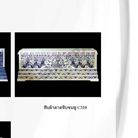
หีบผ้าตาดจีบชมพู C310