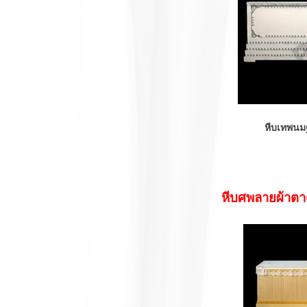
หีบเทพนมฐาน 
หีบศพลายผ้าตาด