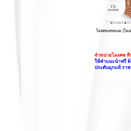
โลงศพเทพพนม (โลง
จำหน่ายโลงศพ หีบ
ให้คำแนะนำฟรี ด้
ประดับมุกแท้ ราชร