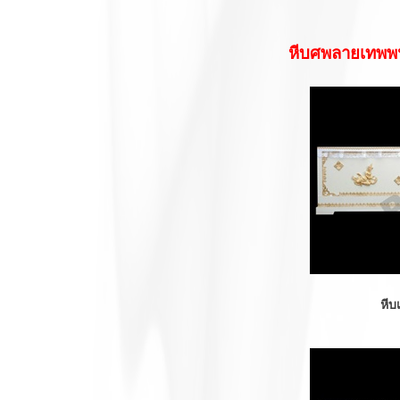
หีบศพลายเทพ
หีบเทพนมฐ