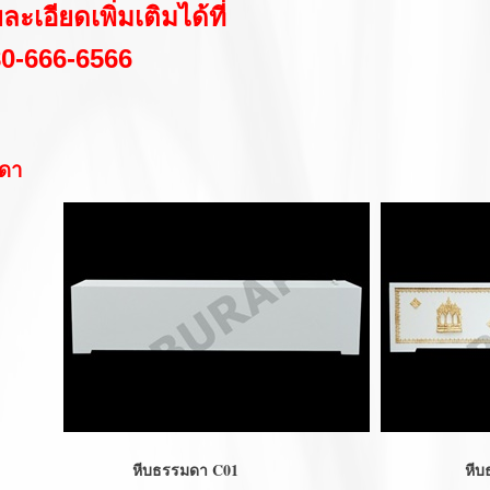
เอียดเพิ่มเติมได้ที่
0-666-6566
ดา
หีบธรรมดา C01 หีบธรรมดาต