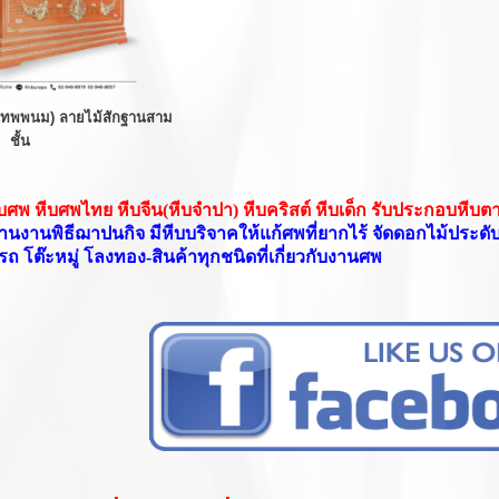
เทพพนม) ลายไม้สักฐานสาม
ชั้น
ศพ หีบศพไทย หีบจีน(หีบจำปา) หีบคริสต์ หีบเด็ก รับประกอบหีบ
านงานพิธีฌาปนกิจ มีหีบบริจาคให้แก้ศพที่ยากไร้ จัดดอกไม้ประดับ
ถ โต๊ะหมู่ โลงทอง-สินค้าทุกชนิดที่เกี่ยวกับงานศพ