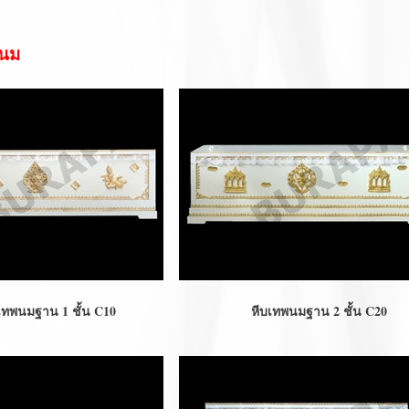
พนม
าน 1 ชั้น C10
หีบเทพนมฐาน 2 ชั้น C20