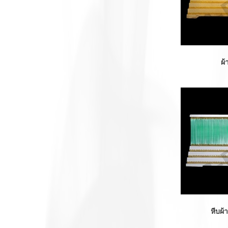
ผ้
หีบผ้