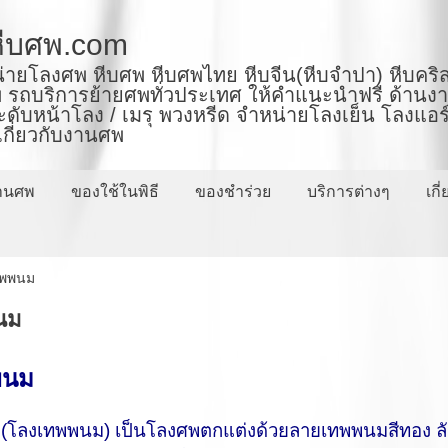
ีบศพ.com
่ายโลงศพ หีบศพ หีบศพไทย หีบจีน(หีบจำปา) หีบคริส
ถบริการย้ายศพทั่วประเทศ ให้คำแนะนำฟรี ด้านงานพ
ะดับหน้าโลง / เมรุ พวงหรีด จำหน่ายโลงเย็น โลงแอร์
่เกี่ยวกับงานศพ
งานศพ
ของใช้ในพิธี
ของชำร่วย
บริการต่างๆ
เกี
ทพพนม
นม
พนม
โลงเทพพนม) เป็นโลงศพตกแต่งด้วยลายเทพพนมสีทอง ลักษณ