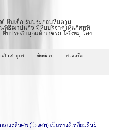
ต์ หีบเด็ก รับประกอบหีบตาม
ิธีฌาปนกิจ มีหีบบริจาคให้แก้ศพที่
 หีบประดับมุกแท้ ราชรถ โต๊ะหมู่ โลง
่ยวกับ ส. บูรพา
ติดต่อเรา
พวงหรีด
ะหีบศพ (โลงศพ) เป็นทรงสี่เหลี่ยมผืนผ้า