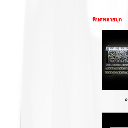
หีบศพลายมุก
ผ