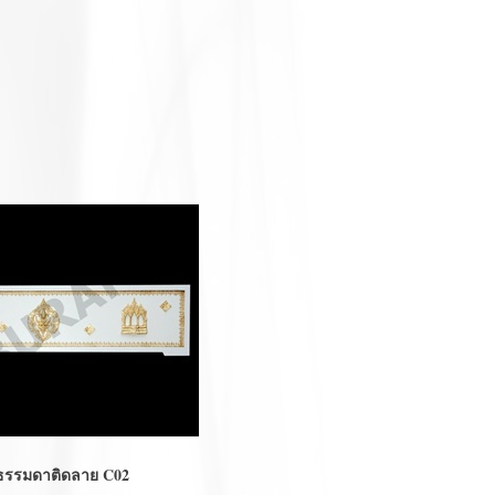
ิดลาย C02