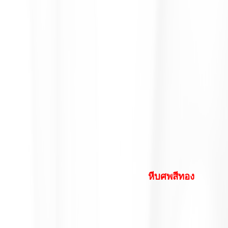
หีบศพสีทอง