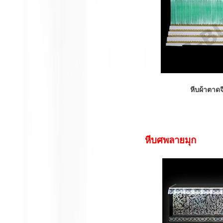
หีบผ้าตาด
หีบศพลายมุก