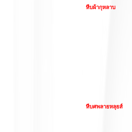
หีบผ้ากุหลาบ
หีบศพลายหลุยส์