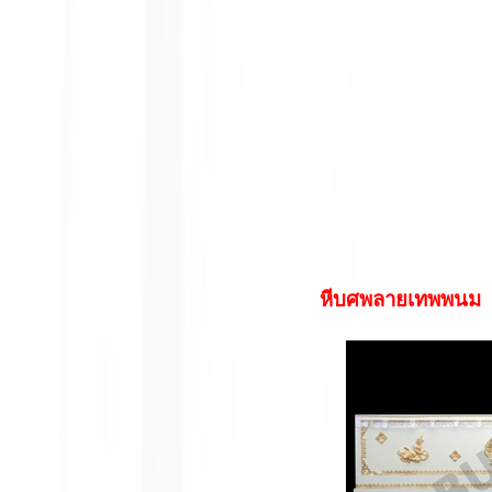
หีบศพลายเทพพนม