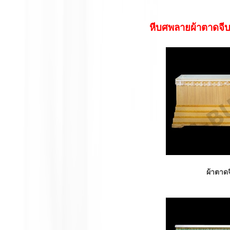
หีบศพลายผ้าตาดจีบ
ผ้าตาด