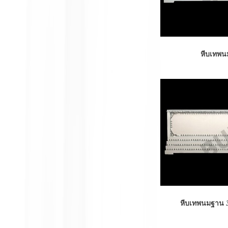
หีบเทพนมฐาน 
หีบเทพนมฐาน 3 ชั