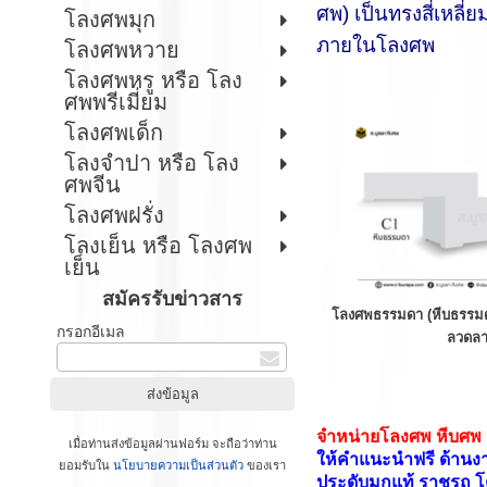
ศพ) เป็นทรงสี่เหลี
โลงศพมุก
ภายในโลงศพ
โลงศพหวาย
โลงศพหรู หรือ โลง
ศพพรีเมี่ยม
โลงศพเด็ก
โลงจำปา หรือ โลง
ศพจีน
โลงศพฝรั่ง
โลงเย็น หรือ โลงศพ
เย็น
สมัครรับข่าวสาร
โลงศพธรรมดา (หีบธรรมด
กรอกอีเมล
ลวดล
จำหน่ายโลงศพ หีบศพ ห
เมื่อท่านส่งข้อมูลผ่านฟอร์ม จะถือว่าท่าน
ให้คำแนะนำฟรี ด้านงาน
ยอมรับใน
นโยบายความเป็นส่วนตัว
ของเรา
ประดับมุกแท้ ราชรถ โต