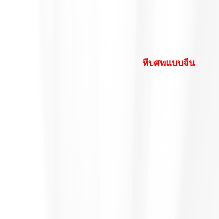
หีบศพแบบจีน